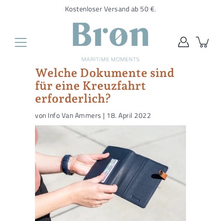
Übersetzung
Kostenloser Versand ab 50 €.
fehlt:
de.general.accessibility.skip_to_content
Welche Dokumente sind
für eine Kreuzfahrt
erforderlich?
von Info Van Ammers |
18. April 2022